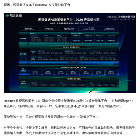
现场，观远数据发布了DecideX· AI决策智能平台。
DecideX被观远数据定位为“面向企业经营决策场景的AI原生决策智能体平台”。它和通用Agent、
单点Bot、知识库问答工具都不一样。它的核心任务不是“回答问题”，而是“承接决策”。
要做到这一点，关键在观远数据反复强调的一个概念：“决策上下文”。
对于企业来说，决策上下文就是，指标口径怎么定义、不同角色的目标如何取舍、哪些外部信号
需要纳入判断、历史上的类似情况业务方是怎么处理的、哪些策略最终被验证有效等等。