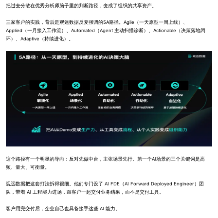
把过去分散在优秀分析师脑子里的判断路径，变成了组织的共享资产。
三家客户的实践，背后是观远数据反复强调的5A路径。Agile（一天原型一周上线）、
Applied（一月接入工作流）、Automated（Agent 主动扫描诊断）、Actionable（决策落地闭
环）、Adaptive（持续进化）。
这个路径有一个明显的导向：反对先做中台，主张场景先行。第一个AI场景的三个关键词是高
频、量大、可衡量。
观远数据把这套打法拆得很细。他们专门设了 AI FDE（AI Forward Deployed Engineer）团
队，带着 AI 工程能力进场，跟客户一起交付业务结果，而不是交付工具。
客户用完交付后，企业自己也具备接手这些 AI 能力。