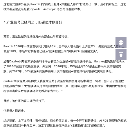
这套范式跟海外巨头 Palantir 的“前线工程师+深度嵌入客户”打法如出一辙，后者的财报里，这套
模式甚至被点名是被 OpenAI、Anthropic 等公司借鉴的样本。
4.产业信号已经同步，但硬仗才刚开始
其实，观远数据的做法在海外头部企业早有迹可循。
Palantir 2026年一季度营收同比增长85%，全年收入增长指引上调至71%，美国商业收入指引上
调至120%。市场对它的标签已经从“防务数据公司”切换到“AI 应用层龙头”。
还有Dataiku同年宣布从数据科学平台转型为企业级AI智能体编排平台。Gartner把决策智能纳入
了2026年的技术成熟度曲线，并预测：2026年底，75%的全球500强企业将采用决策智能实
践；到2027年，50%的业务决策将由用于决策智能的AI智能体得到增强或实现自动化。
Gartner高级首席分析师费天祺在最近关于决策智能的公开分析中讲过一句话，也印证了观远数
据的战略方向：“数据驱动只是达到目的的手段，真正的目标是做出更好的决策。中国的数据和分
析领导者应从数据驱动转变为以决策为中心。”
显然，这件事的窗口期已经打开。
但赛道才刚起步。
组织适配、上下文治理、责任机制、商业价值定义，每一个环节都是硬仗。AI FDE 进现场的模式
能不能复制到中长尾客户，决定了观远数据能不能从“灯塔案例”走到“规模营收”。