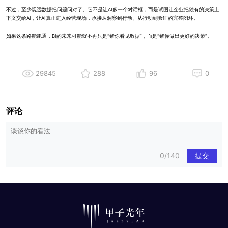
不过，至少观远数据把问题问对了。它不是让AI多一个对话框，而是试图让企业把独有的决策上
下文交给AI，让AI真正进入经营现场，承接从洞察到行动、从行动到验证的完整闭环。
如果这条路能跑通，BI的未来可能就不再只是“帮你看见数据”，而是“帮你做出更好的决策”。
29845
288
96
0
评论
0/140
提交