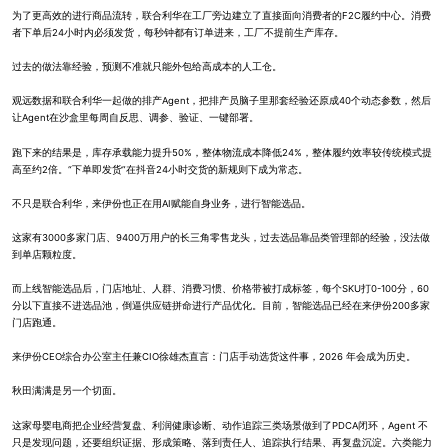
为了更高效的进行商品流转，联合利华在工厂旁边建立了直接面向消费者的F2C履约中心。消费
者下单后24小时内必须发货，每秒钟都有订单进来，工厂不提前生产库存。
过去的做法靠经验，预测不准就只能外包给高成本的人工仓。
观远数据和联合利华一起做的排产Agent，把排产员脑子里那套经验还原成40个动态参数，然后
让Agent在沙盒里每周自反思、调参、验证、一键部署。
跑下来的结果是，库存承载能力提升50%，整体物流成本降低24%，整体履约效率较传统模式提
高至约2倍。“下单即发货”在抖音24小时交货的新规则下成为常态。
不只是联合利华，来伊份也正在用AI赋能自身业务，进行智能选品。
这家有3000多家门店、9400万用户的长三角零售龙头，过去选品靠品类管理部的经验，没法做
到单店颗粒度。
而上线智能选品后，门店地址、人群、消费习惯、价格带被打成标签，每个SKU打0-100分，60
分以下直接不进选品池，倒逼供应链拼命进行产品优化。目前，智能选品已经在来伊份200多家
门店跑通。
来伊份CEO综合办公室主任兼CIO徐雄杰直言：门店手动选货这件事，2026 年会成为历史。
秋田满满是另一个切面。
这家母婴电商把企业经营复盘、利润健康诊断、动作追踪三类场景做到了PDCA闭环，Agent 不
只是发现问题，还要组织证据、形成策略、落到责任人、追踪执行结果、再复盘沉淀。六类能力