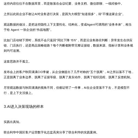
这些内容往往不在数据库里，而是散落在会议纪要、业务文档、微信群聊、一线经验中。
之所以此前企业不敢让AI对业务进行决策，是因为大模型“知道很多”，却“不懂这家企业”。
观远数据的做法，是把这些隐性上下文显性化、结构化，变成Agent可调用的“业务本体”，相当
于给 Agent 一张企业的“作战地图”。
比如门店动销下滑时，系统不会只返回“同比下降 15%”，而是沿业务路径判断：异常发生在供应
链、门店执行，还是商品策略链路？每个判断都附带完整证据链，数据来源、指标计算和业务规
则均可追溯。
这套思路并不孤立。
发布会上的客户秋田满满CIO李健，从企业侧提出了几乎对称的“五个脱离”，AI之所以落不了地，
正是脱离了业务边界、脱离了证据等级、脱离了真实动作、脱离了组织流程、脱离了反馈机制。
尽管观远数据与秋田满满的视角不同，但都证明了一件事，AI在企业里落不下去，不是模型不
行，是上下文没接上。
3.AI进入决策现场的样本
实践出真知。
联合利华中国区客户运营数字化总监高寅分享了联合利华的实践案例。