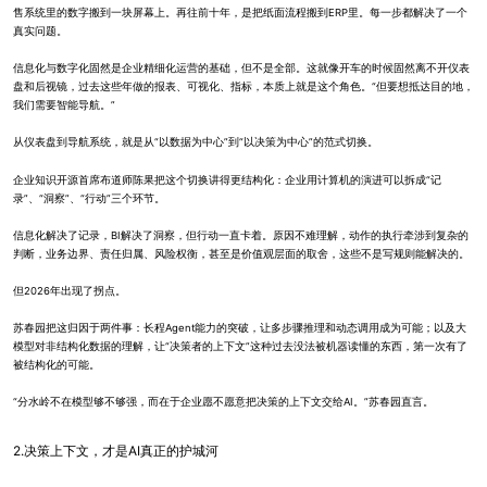
售系统里的数字搬到一块屏幕上。再往前十年，是把纸面流程搬到ERP里。每一步都解决了一个
真实问题。
信息化与数字化固然是企业精细化运营的基础，但不是全部。这就像开车的时候固然离不开仪表
盘和后视镜，过去这些年做的报表、可视化、指标，本质上就是这个角色。“但要想抵达目的地，
我们需要智能导航。”
从仪表盘到导航系统，就是从“以数据为中心”到“以决策为中心”的范式切换。
企业知识开源首席布道师陈果把这个切换讲得更结构化：企业用计算机的演进可以拆成“记
录”、“洞察”、“行动”三个环节。
信息化解决了记录，BI解决了洞察，但行动一直卡着。原因不难理解，动作的执行牵涉到复杂的
判断，业务边界、责任归属、风险权衡，甚至是价值观层面的取舍，这些不是写规则能解决的。
但2026年出现了拐点。
苏春园把这归因于两件事：长程Agent能力的突破，让多步骤推理和动态调用成为可能；以及大
模型对非结构化数据的理解，让“决策者的上下文”这种过去没法被机器读懂的东西，第一次有了
被结构化的可能。
“分水岭不在模型够不够强，而在于企业愿不愿意把决策的上下文交给AI。”苏春园直言。
2.决策上下文，才是AI真正的护城河