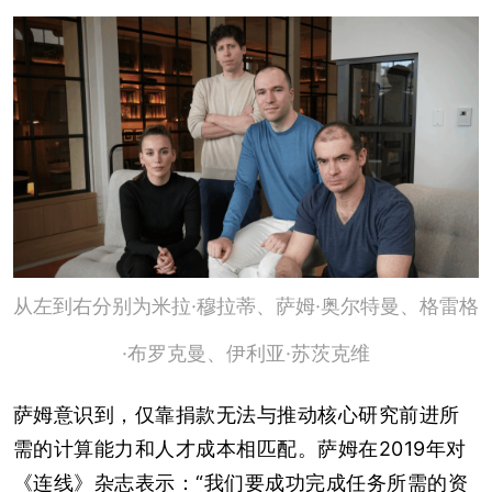
从左到右分别为米拉·穆拉蒂、萨姆·奥尔特曼、格雷格
·布罗克曼、伊利亚·苏茨克维
萨姆意识到，仅靠捐款无法与推动核心研究前进所
需的计算能力和人才成本相匹配。萨姆在2019年对
《连线》杂志表示：“我们要成功完成任务所需的资