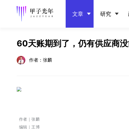
文章
研究
60天账期到了，仍有供应商
作者：张麟
作者｜张麟
编辑｜王博