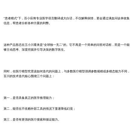
“患者模式”下，百小应将专业医学语言翻译成大白话，不仅解释病情，更会通过满血问诊来收集
信息，帮患者分析各种方案的利弊。
这种产品形态在王小川看来是“全球独一无二”的。它不再是一个简单的问答对话框，而是一个能
够主动思考、深度挖掘并引导决策的数字医生。
同时，在医疗模型究竟该如何迭代的问题上，与多数医疗模型强调参数规模或多模态能力不同，
百川的技术迭代核心围绕三个问题上：
第一，是否具备真正的医学推理能力；
第二，能否在不依赖外部工具的情况下显著降低幻觉；
第三，是否有更强的医疗搜索和循证能力。