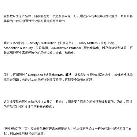
在多数AI医疗产品中，问诊被视为一个交互层问题，可以通过prompt或流程设计解决；而百川将
其视为一种必须通过强化学习获得的原生能力。
通过SCAN原则——Safety Stratification（安全分层）、Clarity Matters（信息澄清）、
Association & Inquiry（关联追问）与Normative Protocol（规范化输出）以及自建评测体系，百
川试图把医生高度经验化的思维过程白盒化、结构化。
同时，百川通过在DeepSeek上改进出的
SPAR算法
，让模型在有限的对话轮次中，能够精准地挖
掘关键问题，构建起从临床问询到深度推理，再到安全决策的闭环。
这并非要取代医生的诊疗权（如开刀、检查），而是要在医患之间扮演翻译和顾问。为此，百川
的产品“百小应”设计了两种角色模式：
“医生模式”下，百小应会提供极其严肃的循证能力，输出像医学论文一样的标准化描述和引用文
献，辅助医生科研和临床决策。