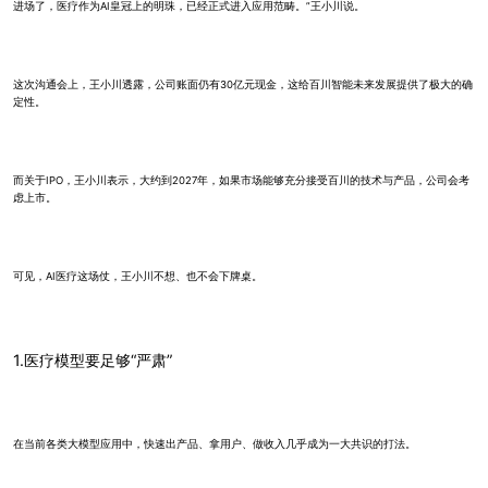
进场了，医疗作为AI皇冠上的明珠，已经正式进入应用范畴。”王小川说。
这次沟通会上，王小川透露，公司账面仍有30亿元现金，这给百川智能未来发展提供了极大的确
定性。
而关于IPO，王小川表示，大约到2027年，如果市场能够充分接受百川的技术与产品，公司会考
虑上市。
可见，AI医疗这场仗，王小川不想、也不会下牌桌。
1.医疗模型要足够“严肃”
在当前各类大模型应用中，快速出产品、拿用户、做收入几乎成为一大共识的打法。