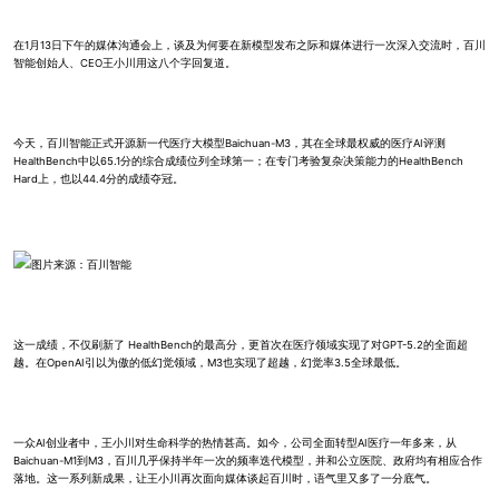
在1月13日下午的媒体沟通会上，谈及为何要在新模型发布之际和媒体进行一次深入交流时，百川
智能创始人、CEO王小川用这八个字回复道。
今天，百川智能正式开源新一代医疗大模型Baichuan-M3，其在全球最权威的医疗AI评测
HealthBench中以65.1分的综合成绩位列全球第一；在专门考验复杂决策能力的HealthBench
Hard上，也以44.4分的成绩夺冠。
图片来源：百川智能
这一成绩，不仅刷新了 HealthBench的最高分，更首次在医疗领域实现了对GPT-5.2的全面超
越。在OpenAI引以为傲的低幻觉领域，M3也实现了超越，幻觉率3.5全球最低。
一众AI创业者中，王小川对生命科学的热情甚高。如今，公司全面转型AI医疗一年多来，从
Baichuan-M1到M3，百川几乎保持半年一次的频率迭代模型，并和公立医院、政府均有相应合作
落地。这一系列新成果，让王小川再次面向媒体谈起百川时，语气里又多了一分底气。