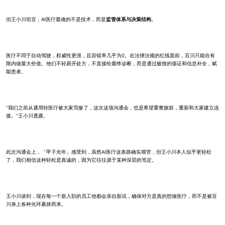
但王小川坦言，AI医疗最难的不是技术，而是
监管体系与决策结构
。
医疗不同于自动驾驶，权威性更强，且容错率几乎为0。在法律法规的红线面前，百川只能在有
限内做最大价值。他们不轻易开处方，不直接给最终诊断，而是通过极致的循证和信息补全，赋
能患者。
“我们之前从通用转医疗被大家骂惨了，这次这场沟通会，也是希望重整旗鼓，重新和大家建立连
接。”王小川透露。
此次沟通会上，「甲子光年」感受到，虽然AI医疗这条路确实艰苦，但王小川本人似乎更轻松
了，我们相信这种轻松是真诚的，因为它往往源于某种深层的笃定。
王小川谈到，现在每一个新入职的员工他都会亲自面试，确保对方是真的想做医疗，而不是被百
川身上各种光环裹挟而来。