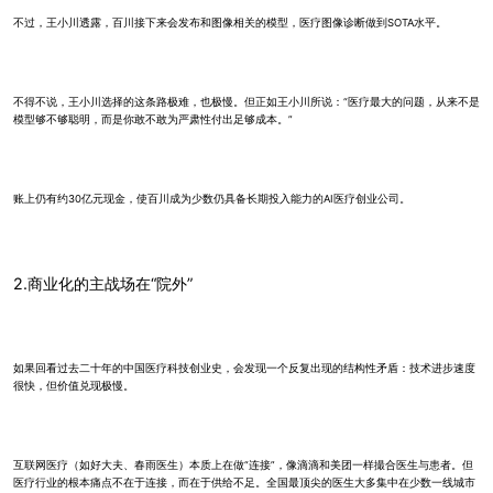
不过，王小川透露，百川接下来会发布和图像相关的模型，医疗图像诊断做到SOTA水平。
不得不说，王小川选择的这条路极难，也极慢。但正如王小川所说：“医疗最大的问题，从来不是
模型够不够聪明，而是你敢不敢为严肃性付出足够成本。”
账上仍有约30亿元现金，使百川成为少数仍具备长期投入能力的AI医疗创业公司。
2.商业化的主战场在“院外”
如果回看过去二十年的中国医疗科技创业史，会发现一个反复出现的结构性矛盾：技术进步速度
很快，但价值兑现极慢。
互联网医疗（如好大夫、春雨医生）本质上在做“连接”，像滴滴和美团一样撮合医生与患者。但
医疗行业的根本痛点不在于连接，而在于供给不足。全国最顶尖的医生大多集中在少数一线城市