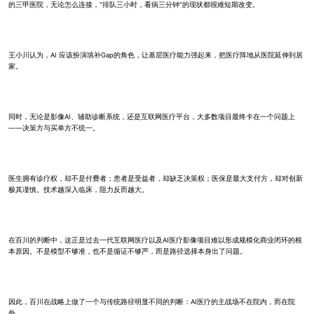
的三甲医院，无论怎么连接，“排队三小时，看病三分钟”的现状都很难短期改变。
王小川认为，AI 应该扮演填补Gap的角色，让基层医疗能力强起来，把医疗阵地从医院延伸到居
家。
同时，无论是影像AI、辅助诊断系统，还是互联网医疗平台，大多数项目最终卡在一个问题上
——决策方与买单方不统一。
医生拥有诊疗权，却不是付费者；患者是受益者，却缺乏决策权；医保是最大支付方，却对创新
极其谨慎。技术越深入临床，阻力反而越大。
在百川的判断中，这正是过去一代互联网医疗以及AI医疗影像项目难以形成规模化商业闭环的根
本原因。不是模型不够准，也不是循证不够严，而是路径选择本身出了问题。
因此，百川在战略上做了一个与传统路径明显不同的判断：AI医疗的主战场不在院内，而在院
外。