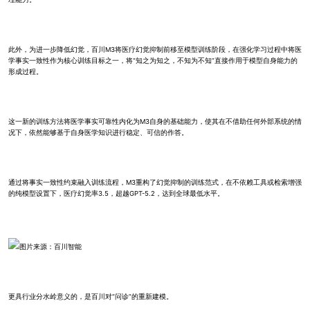
此外，为进一步降低幻觉，百川M3将医疗幻觉抑制前移至模型训练阶段，在强化学习过程中将医
学事实一致性作为核心训练目标之一，将“知之为知之，不知为不知”直接作用于模型自身能力的
形成过程。
这一新的训练方法将医学事实可靠性内化为M3自身的基础能力，使其在不借助任何外部系统的情
况下，依然能够基于自身医学知识进行稳定、可信的作答。
通过将事实一致性约束融入训练流程，M3重构了幻觉抑制的训练范式，在不依赖工具或检索增强
的纯模型设置下，医疗幻觉率3.5，超越GPT-5.2，达到全球最低水平。
图片来源：百川智能
更具行业分水岭意义的，是百川对“问诊”的重新建模。