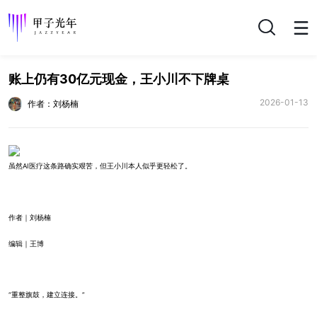
搜索
账上仍有30亿元现金，王小川不下牌桌
2026-01-13
作者：刘杨楠
虽然AI医疗这条路确实艰苦，但王小川本人似乎更轻松了。
作者｜刘杨楠
编辑｜王博
“重整旗鼓，建立连接。”