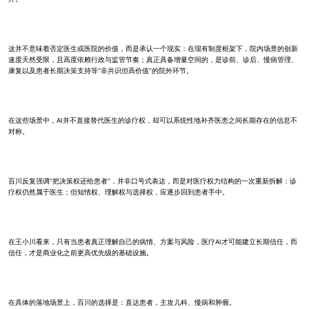
这并不意味着否定医生或医院的价值，而是承认一个现实：在现有制度框架下，院内场景的创新
速度天然受限，且高度依赖行政与监管节奏；真正具备增量空间的，是诊前、诊后、慢病管理、
康复以及患者长期决策支持等“非共识但高价值”的院外环节。
在这些场景中，AI并不直接替代医生的诊疗权，却可以系统性地补齐医患之间长期存在的信息不
对称。
百川反复强调“把决策权还给患者”，并非口号式表达，而是对医疗权力结构的一次重新拆解：诊
疗权仍然属于医生；但知情权、理解权与选择权，应逐步回到患者手中。
在王小川看来，只有当患者真正理解自己的病情、方案与风险，医疗AI才可能建立长期信任，而
信任，才是商业化之前更高优先级的基础设施。
在具体的落地场景上，百川的选择是：直达患者，主攻儿科、慢病和肿瘤。