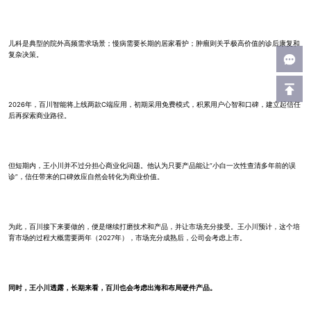
儿科是典型的院外高频需求场景；慢病需要长期的居家看护；肿瘤则关乎极高价值的诊后康复和
复杂决策。
2026年，百川智能将上线两款C端应用，初期采用免费模式，积累用户心智和口碑，建立起信任
后再探索商业路径。
但短期内，王小川并不过分担心商业化问题。他认为只要产品能让“小白一次性查清多年前的误
诊”，信任带来的口碑效应自然会转化为商业价值。
为此，百川接下来要做的，便是继续打磨技术和产品，并让市场充分接受。王小川预计，这个培
育市场的过程大概需要两年（2027年），市场充分成熟后，公司会考虑上市。
同时，王小川透露，长期来看，百川也会考虑出海和布局硬件产品。