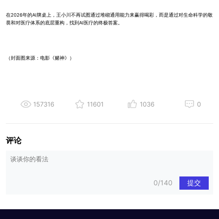
在2026年的AI牌桌上，王小川不再试图通过堆砌通用能力来赢得喝彩，而是通过对生命科学的敬
畏和对医疗体系的底层重构，找到AI医疗的终极答案。
（封面图来源：电影《赌神》）
157316
11601
1036
0
评论
0/140
提交