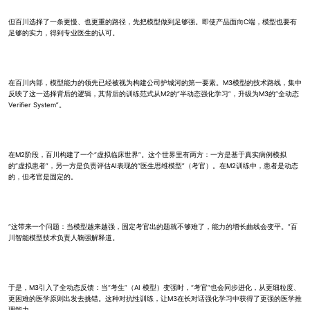
但百川选择了一条更慢、也更重的路径，先把模型做到足够强。即使产品面向C端，模型也要有
足够的实力，得到专业医生的认可。
在百川内部，模型能力的领先已经被视为构建公司护城河的第一要素。M3模型的技术路线，集中
反映了这一选择背后的逻辑，其背后的训练范式从M2的“半动态强化学习”，升级为M3的“全动态
Verifier System”。
在M2阶段，百川构建了一个“虚拟临床世界”。这个世界里有两方：一方是基于真实病例模拟
的“虚拟患者”，另一方是负责评估AI表现的“医生思维模型”（考官）。在M2训练中，患者是动态
的，但考官是固定的。
“这带来一个问题：当模型越来越强，固定考官出的题就不够难了，能力的增长曲线会变平。”百
川智能模型技术负责人鞠强解释道。
于是，M3引入了全动态反馈：当“考生”（AI 模型）变强时，“考官”也会同步进化，从更细粒度、
更困难的医学原则出发去挑错。这种对抗性训练，让M3在长对话强化学习中获得了更强的医学推
理能力。