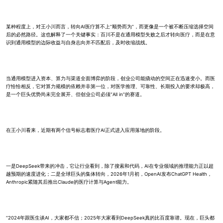
某种程度上，对王小川而言，转向AI医疗算不上“顺势而为”，而更像是一个被不断压缩选择空间
后的必然路径。这也解释了一个关键事实：百川不是在通用模型失败之后才转向医疗，而是在意
识到通用模型的边际收益与自身志向并不匹配后，及时收缩战线。
当通用模型进入资本、算力与渠道全面博弈的阶段，创业公司能撬动的空间正在迅速变小。而医
疗恰恰相反，它对算力规模的依赖并非第一位，对医学推理、可靠性、长期投入的要求却极高，
是一个巨头优势尚未完全展开、但创业公司必须“All in”的赛道。
在王小川看来，近期有两个信号标志着医疗AI正式进入应用落地的阶段。
一是DeepSeek带来的冲击，它让行业看到，除了搜索和代码，AI在专业领域的推理能力正以超
越预期的速度进化；二是全球巨头的集体转向，2026年1月初，OpenAI发布ChatGPT Health，
Anthropic紧随其后推出Claude的医疗计算与Agent能力。
“2024年跟医生谈AI，大家都不信；2025年大家看到DeepSeek真的比百度靠谱。现在，巨头都