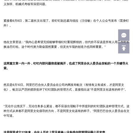
义加班、机械式考核等深层问题。
紧接着6月8日，第二篇长文出现了。前钉钉副总裁马锐拉（汪佳敏）在个人公众号发布《置身钉
外》。
他在文章里说：“我内心是希望无招能够带领钉钉重现辉煌的，但代价不应该是所有人用工作时长
换油尽灯枯。这个时代努力勤奋固然重要，但灵光乍现的创造力也同样重要。”
这两篇文章一内一外，钉钉内部问题彻底被揭开，也成了阿里合伙人委员会发帖的一个关键导火
索。
然后是6月10日。阿里巴巴合伙人委员会在公司内网发布帖文《有情有义有成长，才是阿里文
化》。帖文以严厉的措辞批评了钉钉团队的管理方式，直接指出这“不是阿里文化该有的样子”。
“无论什么情况下，无论任务多么紧迫，都不应该出现帖子中所提到的钉钉团队这种管理方式。这
种方式从来都不是阿里文化倡导的方向，不是阿里文化该有的样子。”阿里巴巴合伙人委员会在文
中写道。
这是阿里成立27年来，合伙人历史上罕见就单一业务线内部管理问题公开发声。