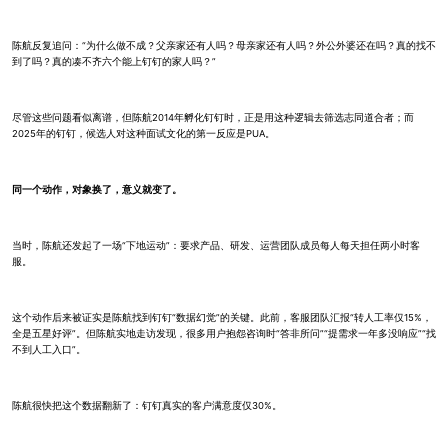
陈航反复追问：“为什么做不成？父亲家还有人吗？母亲家还有人吗？外公外婆还在吗？真的找不
到了吗？真的凑不齐六个能上钉钉的家人吗？”
尽管这些问题看似离谱，但陈航2014年孵化钉钉时，正是用这种逻辑去筛选志同道合者；而
2025年的钉钉，候选人对这种面试文化的第一反应是PUA。
同一个动作，对象换了，意义就变了。
当时，陈航还发起了一场“下地运动”：要求产品、研发、运营团队成员每人每天担任两小时客
服。
这个动作后来被证实是陈航找到钉钉“数据幻觉”的关键。此前，客服团队汇报“转人工率仅15%，
全是五星好评”。但陈航实地走访发现，很多用户抱怨咨询时“答非所问”“提需求一年多没响应”“找
不到人工入口”。
陈航很快把这个数据翻新了：钉钉真实的客户满意度仅30%。