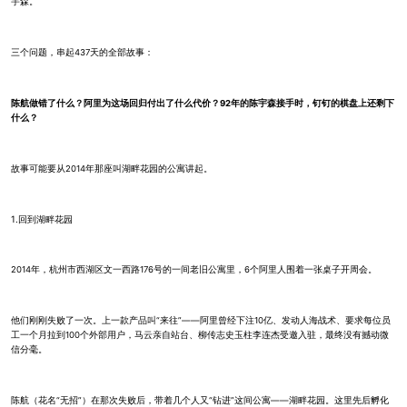
宇森。
三个问题，串起437天的全部故事：
陈航做错了什么？阿里为这场回归付出了什么代价？92年的陈宇森接手时，钉钉的棋盘上还剩下
什么？
故事可能要从2014年那座叫湖畔花园的公寓讲起。
1.回到湖畔花园
2014年，杭州市西湖区文一西路176号的一间老旧公寓里，6个阿里人围着一张桌子开周会。
他们刚刚失败了一次。上一款产品叫“来往”——阿里曾经下注10亿、发动人海战术、要求每位员
工一个月拉到100个外部用户，马云亲自站台、柳传志史玉柱李连杰受邀入驻，最终没有撼动微
信分毫。
陈航（花名“无招”）在那次失败后，带着几个人又“钻进”这间公寓——湖畔花园。这里先后孵化