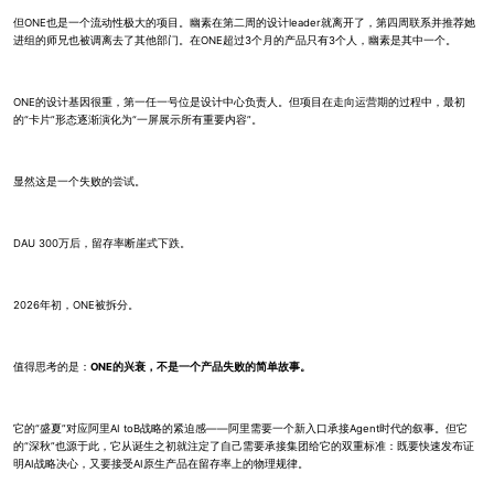
但ONE也是一个流动性极大的项目。幽素在第二周的设计leader就离开了，第四周联系并推荐她
进组的师兄也被调离去了其他部门。在ONE超过3个月的产品只有3个人，幽素是其中一个。
ONE的设计基因很重，第一任一号位是设计中心负责人。但项目在走向运营期的过程中，最初
的“卡片”形态逐渐演化为“一屏展示所有重要内容”。
显然这是一个失败的尝试。
DAU 300万后，留存率断崖式下跌。
2026年初，ONE被拆分。
值得思考的是：
ONE的兴衰，不是一个产品失败的简单故事。
它的“盛夏”对应阿里AI toB战略的紧迫感——阿里需要一个新入口承接Agent时代的叙事。但它
的“深秋”也源于此，它从诞生之初就注定了自己需要承接集团给它的双重标准：既要快速发布证
明AI战略决心，又要接受AI原生产品在留存率上的物理规律。