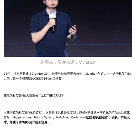
陈宇森，图片来源：MuleRun
92年、福布斯亚洲“30 Under 30”、长亭科技被阿里云收购、MuleRun创始人——这些标签勾勒
出的，是一个和陈航风格截然不同的接棒者。
陈航的标签是“疯人院院长”“无招”“BE CRAZY”。
而陈宇森的标签是“技术极客”。尽管管理风格还没定型，但ATH事业群同期孵化的产品已经透露
信号：Happy Horse、Happy Oyster、MuleRun、Qoder——
这些名字是阿里“小团队、年轻人
才、尊重个体”组织范式的新注脚。