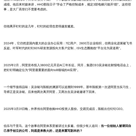
成绩。他后来对媒体讲，HHO那段日子“学会了严格控制成本，规定3部电梯只能开1部”。这些琐
事，是大厂高管们不需要考虑的。
但他离开钉钉的这几年，钉钉的处境也变得越发尴尬。
2024年，它仍然是国内最大的企业办公应用：7亿用户、2600万企业组织，但商业化进展被飞书
反超。叶军时代的钉钉60%研发资源投向大客户定制，ISV生态圈抱怨“平台沦为渠道商”。
2025年2月，阿里宣布投入3800亿元开启AI三年长征。同月，集团CEO吴泳铭在财报电话会上，
把钉钉明确定位为“阿里最重要的面向toB领域的AI应用”。
一个细节值得品味：吴泳铭与陈航的渊源可以追溯到1999年。那年陈航第一次进阿里当实习生，
导师正是吴泳铭。后来他两次离开阿里，又两次在吴泳铭邀请下回来。
2025年3月31日晚，外界传出阿里收购HHO投资人股份。交易完成后，陈航出任钉钉CEO。
伯乐与千里马。这个故事在阿里体系里被讲过太多遍。但很少有人追问：
当一位创始人被请回自
己亲手创立的公司，到底是来救火的，还是来重写剧本的？