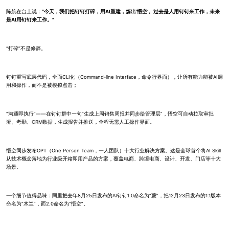
陈航在台上说：
“今天，我们把钉钉打碎，用AI重建，炼出‘悟空’。过去是人用钉钉来工作，未来
是AI用钉钉来工作。”
“打碎”不是修辞。
钉钉重写底层代码，全面CLI化（Command-line Interface，命令行界面），让所有能力能被AI调
用和操作，而不是被模拟点击；
“沟通即执行”——在钉钉群中一句“生成上周销售周报并同步给管理层”，悟空可自动拉取审批
流、考勤、CRM数据，生成报告并推送，全程无需人工操作界面。
悟空同步发布OPT（One Person Team，一人团队）十大行业解决方案。这是全球首个将AI Skill
从技术概念落地为行业级开箱即用产品的方案，覆盖电商、跨境电商、设计、开发、门店等十大
场景。
一个细节值得品味：阿里把去年8月25日发布的AI钉钉1.0命名为“蕨”，把12月23日发布的1.1版本
命名为“木兰”，而2.0命名为“悟空”。