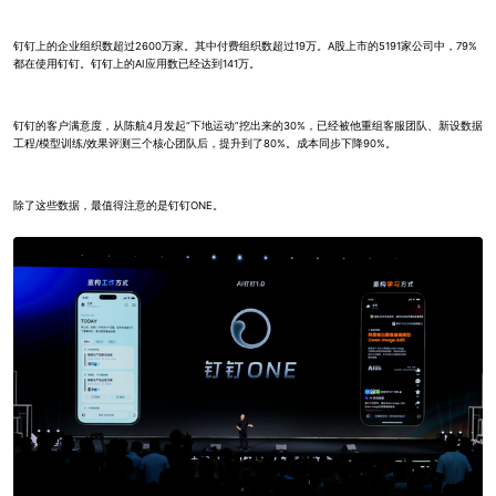
钉钉上的企业组织数超过2600万家。其中付费组织数超过19万。A股上市的5191家公司中，79%
都在使用钉钉。钉钉上的AI应用数已经达到141万。
钉钉的客户满意度，从陈航4月发起“下地运动”挖出来的30%，已经被他重组客服团队、新设数据
工程/模型训练/效果评测三个核心团队后，提升到了80%。成本同步下降90%。
除了这些数据，最值得注意的是钉钉ONE。