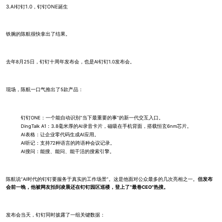
3.AI钉钉1.0，钉钉ONE诞生
铁腕的陈航很快拿出了结果。
去年8月25日，钉钉十周年发布会，也是AI钉钉1.0发布会。
现场，陈航一口气推出了5款产品：
钉钉ONE：一个能自动识别“当下最重要的事”的新一代交互入口。
DingTalk A1：3.8毫米厚的AI录音卡片，磁吸在手机背面，搭载恒玄6nm芯片。
AI表格：让企业零代码生成AI应用。
AI听记：支持72种语言的跨语种会议记录。
AI搜问：能搜、能问、能干活的搜索引擎。
陈航说“AI时代的钉钉要服务于真实的工作场景”。这是他面对公众最多的几次亮相之一。
但发布
会前一晚，他被网友拍到凌晨还在钉钉园区巡楼，登上了“最卷CEO”热搜。
发布会当天，钉钉同时披露了一组关键数据：