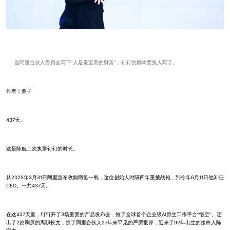
当阿里合伙人委员会写下“人是最宝贵的财富”，钉钉的剧本要换人写了。
作者｜栗子
437天。
这是陈航二次执掌钉钉的时长。
从2025年3月31日阿里宣布收购两氢一氧，这位创始人时隔四年重披战袍，到今年6月11日他卸任
CEO。一共437天。
在这437天里，钉钉开了3场重要的产品发布会，推了全球首个企业级AI原生工作平台“悟空”。还
出了2篇刷屏的离职长文，挨了阿里合伙人27年来罕见的严厉批评，迎来了92年出生的接棒人陈