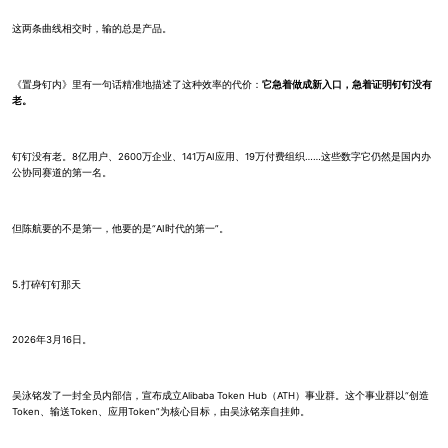
这两条曲线相交时，输的总是产品。
《置身钉内》里有一句话精准地描述了这种效率的代价：
它急着做成新入口，急着证明钉钉没有
老。
钉钉没有老。8亿用户、2600万企业、141万AI应用、19万付费组织……这些数字它仍然是国内办
公协同赛道的第一名。
但陈航要的不是第一，他要的是“AI时代的第一”。
5.打碎钉钉那天
2026年3月16日。
吴泳铭发了一封全员内部信，宣布成立Alibaba Token Hub（ATH）事业群。这个事业群以“创造
Token、输送Token、应用Token”为核心目标，由吴泳铭亲自挂帅。