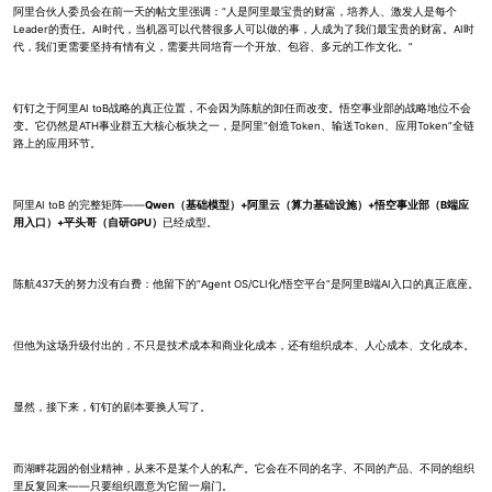
阿里合伙人委员会在前一天的帖文里强调：“人是阿里最宝贵的财富，培养人、激发人是每个
Leader的责任。AI时代，当机器可以代替很多人可以做的事，人成为了我们最宝贵的财富。AI时
代，我们更需要坚持有情有义，需要共同培育一个开放、包容、多元的工作文化。”
钉钉之于阿里AI toB战略的真正位置，不会因为陈航的卸任而改变。悟空事业部的战略地位不会
变。它仍然是ATH事业群五大核心板块之一，是阿里“创造Token、输送Token、应用Token”全链
路上的应用环节。
阿里AI toB 的完整矩阵——
Qwen（基础模型）+阿里云（算力基础设施）+悟空事业部（B端应
用入口）+平头哥（自研GPU）
已经成型。
陈航437天的努力没有白费：他留下的“Agent OS/CLI化/悟空平台”是阿里B端AI入口的真正底座。
但他为这场升级付出的，不只是技术成本和商业化成本，还有组织成本、人心成本、文化成本。
显然，接下来，钉钉的剧本要换人写了。
而湖畔花园的创业精神，从来不是某个人的私产。它会在不同的名字、不同的产品、不同的组织
里反复回来——只要组织愿意为它留一扇门。