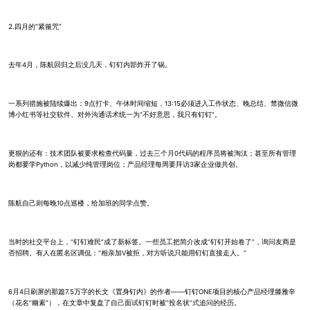
2.四月的“紧箍咒”
去年4月，陈航回归之后没几天，钉钉内部炸开了锅。
一系列措施被陆续爆出：9点打卡、午休时间缩短，13:15必须进入工作状态、晚总结、禁微信微
博小红书等社交软件、对外沟通话术统一为“不好意思，我只有钉钉”。
更狠的还有：技术团队被要求检查代码量，过去三个月0代码的程序员将被淘汰；甚至所有管理
岗都要学Python，以减少纯管理岗位；产品经理每周要拜访3家企业做共创。
陈航自己则每晚10点巡楼，给加班的同学点赞。
当时的社交平台上，“钉钉难民”成了新标签。一些员工把简介改成“钉钉开始卷了”，询问友商是
否招聘。有人在匿名区调侃：“相亲加V被拒，对方听说只能用钉钉直接走人。”
6月4日刷屏的那篇7.5万字的长文《置身钉内》的作者——钉钉ONE项目的核心产品经理滕雅辛
（花名“幽素”），在文章中复盘了自己面试钉钉时被“投名状”式追问的经历。