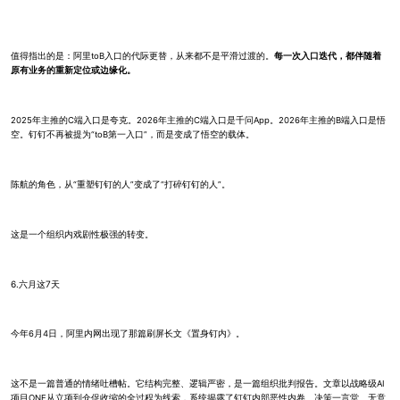
值得指出的是：阿里toB入口的代际更替，从来都不是平滑过渡的。
每一次入口迭代，都伴随着
原有业务的重新定位或边缘化。
2025年主推的C端入口是夸克。2026年主推的C端入口是千问App。2026年主推的B端入口是悟
空。钉钉不再被提为“toB第一入口”，而是变成了悟空的载体。
陈航的角色，从“重塑钉钉的人”变成了“打碎钉钉的人”。
这是一个组织内戏剧性极强的转变。
6.六月这7天
今年6月4日，阿里内网出现了那篇刷屏长文《置身钉内》。
这不是一篇普通的情绪吐槽帖。它结构完整、逻辑严密，是一篇组织批判报告。文章以战略级AI
项目ONE从立项到仓促收缩的全过程为线索，系统揭露了钉钉内部恶性内卷、决策一言堂、无意