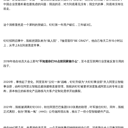
中国企业里最朴素也最焦虑的问题：我说的话，对方到底看见没有；我交代的事，到底有没有往
前走。
这个洞察显然是一个犀利的突破口。钉钉第一年用户破亿，三年破3亿。
钉钉招聘启事中，陈航把团队称为“疯人院”，T恤背面印“BE CRAZY”。他自己每天工作15小时以
上，从早上8点到凌晨是常事。
2018年他在动员大会上那句
“不知道你们10点前回家做什么”
，至今是互联网行业里被反复引用的
段子。
2020年，事情起了变化。阿里宣布“云钉一体”战略，钉钉升级为“大钉钉事业部”并入阿里云智能
事业群，由时任阿里云智能总裁张建锋直接管理。陈航的钉钉被要求深度集成阿里云的专有云架
构，原本独立的标准化产品路线与大客户定制化需求开始撕裂。
2021年，陈航被调离钉钉CEO，转任阿里巴巴集团CEO张勇的助理，叶军接任钉钉。同年，陈航
正式离职，创办“两氢一氧”（HHO）公司做跨境出海，推出了一些小型智能硬件产品。
他在HHO那几年，外界评价并不高。一个不缺故事但缺钱的创业公司，没有跑出令人印象深刻的