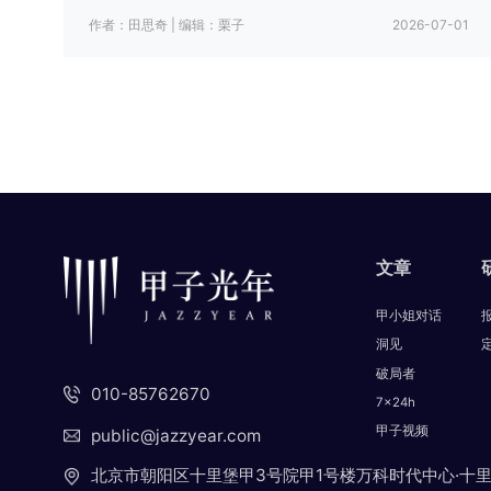
作者：田思奇
|
编辑：栗子
2026-07-01
文章
甲小姐对话
洞见
破局者
010-85762670
7x24h
甲子视频
public@jazzyear.com
北京市朝阳区十里堡甲3号院甲1号楼万科时代中心·十里 三