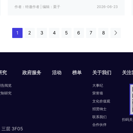
作者：特邀作者
|
编辑：栗子
2026-06-23
1
2
3
4
5
6
7
8
研究
政府服务
活动
榜单
关于我们
关注
报告阅览
大事纪
定制研究
荣誉墙
文化价值观
招贤纳士
联系我们
扫码关
合作伙伴
层 3F05