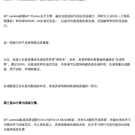
MT Lambda搭载MT Photon光子引擎，融合光线追踪与混合渲染能力，同时引入3DGS（三维高
斯溅射）和自研MTAGR（AI生成式渲染），以提升仿真画面的真实感、渲染帧率和实时渲染能
力。
这一层能力对于具身智能尤其重要。
过去，机器人仿真更像是在虚拟世界里“搭积木”；未来，具身智能仿真要越来越接近“生成世
界”。通过3DGS、光线追踪和生成式渲染，开发者可以更快构建高真实感环境，生成海量合成数
据，用于训练、评测和验证。
合成数据正在从真实数据的补充，变成具身智能训练基础设施的一部分。
第三是AI计算与训练引擎。
MT Lambda集成深度适配PyTorch的Torch MUSA框架，支持VLA模型开发部署，并融合强化学习
与模仿学习训练范式，为人形机器人、具身智能体的感知决策、自主学习和行为迭代提供AI训练
与推理底层支撑。