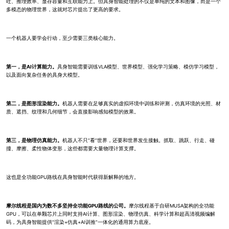
吐、推理效率、显存容量和互联能力上。但具身智能处理的不仅是单纯的文本和图像，而是一个
多模态的物理世界，这就对芯片提出了更高的要求。
一个机器人要学会行动，至少需要三类核心能力。
第一，是AI计算能力。
具身智能需要训练VLA模型、世界模型、强化学习策略、模仿学习模型，
以及面向复杂任务的具身大模型。
第二，是图形渲染能力。
机器人需要在足够真实的虚拟环境中训练和评测，仿真环境的光照、材
质、遮挡、纹理和几何细节，会直接影响感知模型的效果。
第三，是物理仿真能力。
机器人不只“看”世界，还要和世界发生接触。抓取、跳跃、行走、碰
撞、摩擦、柔性物体变形，这些都需要大量物理计算支撑。
这也是全功能GPU路线在具身智能时代获得新解释的地方。
摩尔线程是国内为数不多坚持全功能GPU路线的公司。
摩尔线程基于自研MUSA架构的全功能
GPU，可以在单颗芯片上同时支持AI计算、图形渲染、物理仿真、科学计算和超高清视频编解
码，为具身智能提供“渲染+仿真+AI训推”一体化的通用算力底座。