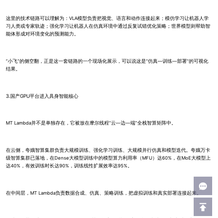
这里的技术链路可以理解为：VLA模型负责把视觉、语言和动作连接起来；模仿学习让机器人学
习人类或专家轨迹；强化学习让机器人在仿真环境中通过反复试错优化策略；世界模型则帮助智
能体形成对环境变化的预测能力。
“小飞”的侧空翻，正是这一套链路的一个现场化展示，可以说这是“仿真—训练—部署”的可视化
结果。
3.国产GPU平台进入具身智能核心
MT Lambda并不是单独存在，它被放在摩尔线程“云—边—端”全栈智算矩阵中。
在云侧，夸娥智算集群负责大规模训练、强化学习训练、大规模并行仿真和模型迭代。夸娥万卡
级智算集群已落地，在Dense大模型训练中的模型算力利用率（MFU）达60%，在MoE大模型上
达40%，有效训练时长达90%，训练线性扩展效率达95%。
在中间层，MT Lambda负责数据合成、仿真、策略训练，把虚拟训练和真实部署连接起来。