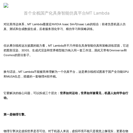
首个全栈国产化具身智能仿真平台MT Lambda
对比英伟达体系，MT Lambda最接近NVIDIA Isaac Sim与Isaac Lab的组合：前者负责机器人仿
真、测试和合成数据生成，后者服务强化学习、模仿学习和策略训练。
但从摩尔线程这次披露的能力看，MT Lambda并不只停留在具身智能仿真和策略训练层面，它还
把图形渲染、3DGS、生成式渲染和世界模型能力纳入同一套工作流，因此又带有Omniverse和
Cosmos的部分影子。
换句话说，MT Lambda不能被简单理解为一个仿真平台，这是摩尔线程试图基于国产全功能GPU
和MUSA生态，搭建的一套物理AI软件栈。
它要解决的核心问题，可以拆成三个层次：
世界如何运动，世界如何被看见，机器人如何学会行
动。
第一是物理引擎。
物理引擎决定虚拟世界是否可信。对于机器人来说，虚拟环境不能只是视觉上像现实，更要在物