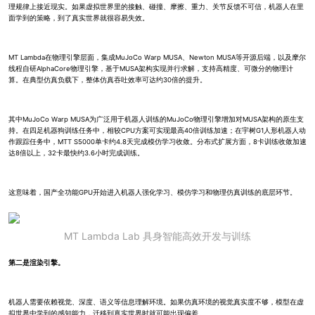
理规律上接近现实。如果虚拟世界里的接触、碰撞、摩擦、重力、关节反馈不可信，机器人在里
面学到的策略，到了真实世界就很容易失效。
MT Lambda在物理引擎层面，集成MuJoCo Warp MUSA、Newton MUSA等开源后端，以及摩尔
线程自研AlphaCore物理引擎，基于MUSA架构实现并行求解，支持高精度、可微分的物理计
算。在典型仿真负载下，整体仿真吞吐效率可达约30倍的提升。
其中MuJoCo Warp MUSA为广泛用于机器人训练的MuJoCo物理引擎增加对MUSA架构的原生支
持。在四足机器狗训练任务中，相较CPU方案可实现最高40倍训练加速；在宇树G1人形机器人动
作跟踪任务中，MTT S5000单卡约4.8天完成模仿学习收敛。分布式扩展方面，8卡训练收敛加速
达8倍以上，32卡最快约3.6小时完成训练。
这意味着，国产全功能GPU开始进入机器人强化学习、模仿学习和物理仿真训练的底层环节。
MT Lambda Lab 具身智能高效开发与训练
第二是渲染引擎。
机器人需要依赖视觉、深度、语义等信息理解环境。如果仿真环境的视觉真实度不够，模型在虚
拟世界中学到的感知能力，迁移到真实世界时就可能出现偏差。