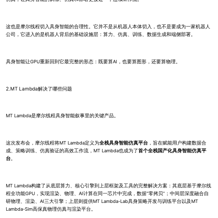
这也是摩尔线程切入具身智能的合理性。它并不是从机器人本体切入，也不是要成为一家机器人
公司，它进入的是机器人背后的基础设施层：算力、仿真、训练、数据生成和端侧部署。
具身智能让GPU重新回到它最完整的形态：既要算AI，也要算图形，还要算物理。
2.MT Lambda解决了哪些问题
MT Lambda是摩尔线程具身智能叙事里的关键产品。
这次发布会，摩尔线程将MT Lambda定义为
全栈具身智能仿真平台
，旨在赋能用户构建数据合
成、策略训练、仿真验证的高效工作流，MT Lambda也成为了
首个全栈国产化具身智能仿真平
台
。
MT Lambda构建了从底层算力、核心引擎到上层框架及工具的完整解决方案：其底层基于摩尔线
程全功能GPU，实现渲染、物理、AI计算在同一芯片中完成，数据“零拷贝”；中间层深度融合自
研物理、渲染、AI三大引擎；上层则提供MT Lambda-Lab具身策略开发与训练平台以及MT
Lambda-Sim高保真物理仿真与渲染平台。