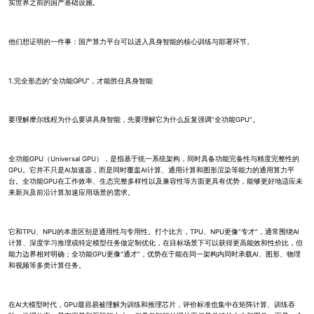
实世界之前的国产基础设施。
他们想证明的一件事：国产算力平台可以进入具身智能的核心训练与部署环节。
1.完全形态的“全功能GPU”，才能胜任具身智能
要理解摩尔线程为什么要讲具身智能，先要理解它为什么反复强调“全功能GPU”。
全功能GPU（Universal GPU），是指基于统一系统架构，同时具备功能完备性与精度完整性的
GPU。它并不只是AI加速器，而是同时覆盖AI计算、通用计算和图形渲染等能力的通用算力平
台。全功能GPU在工作效率、生态完整多样性以及兼容性等方面更具有优势，能够更好地适应未
来新兴及前沿计算加速应用场景的需求。
它和TPU、NPU的本质区别是通用性与专用性。打个比方，TPU、NPU更像“专才”，通常围绕AI
计算、深度学习推理或特定模型任务做定制优化，在目标场景下可以获得更高能效和性价比，但
能力边界相对明确；全功能GPU更像“通才”，优势在于能在同一架构内同时承载AI、图形、物理
和视频等多类计算任务。
在AI大模型时代，GPU最容易被理解为训练和推理芯片，评价标准也集中在矩阵计算、训练吞