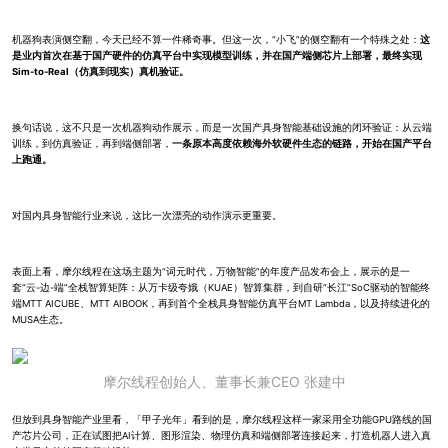
机器狗表演侧空翻，今天已经不算一件稀奇事。但这一次，“小飞”的侧空翻有一个特殊之处：
这
是业内首次在基于国产硬件的仿真平台中实现模型训练，并在国产端侧芯片上部署，最终实现
Sim-to-Real（仿真到现实）真机验证。
换句话说，这不只是一次机器狗动作展示，而是一次国产具身智能基础设施的闭环验证：从云端
训练，到仿真验证，再到端侧部署，
一条原本高度依赖海外软硬件生态的链路，开始在国产平台
上跑通。
对国内具身智能行业来说，这比一次漂亮的动作演示更重要。
表面上看，摩尔线程在这场主题为“词元时代，万物智能”的年度产品发布会上，展示的是一
套“云-边-端”全栈智算矩阵：从万卡级夸娥（KUAE）智算集群，到自研“长江”SoC驱动的智能终
端MTT AICUBE、MTT AIBOOK，再到首个全栈具身智能仿真平台MT Lambda，以及持续进化的
MUSA生态。
摩尔线程创始人、董事长兼CEO 张建中
但放到具身智能产业里看，「甲子光年」看到的是，摩尔线程这样一家采用全功能GPU路线的国
产芯片公司，正在试图把AI计算、图形渲染、物理仿真和端侧部署连接起来，打造机器人进入真