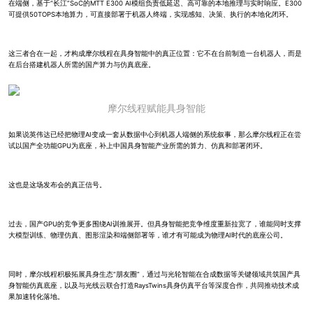
在端侧，基于“长江”SoC的MTT E300 AI模组负责低延迟、高可靠的本地推理与实时响应。E300
可提供50TOPS本地算力，可直接部署于机器人终端，实现感知、决策、执行的本地化闭环。
这三者合在一起，才构成摩尔线程在具身智能中的真正位置：它不在台前制造一台机器人，而是
在后台搭建机器人所需的国产算力与仿真底座。
摩尔线程赋能具身智能
如果说英伟达已经把物理AI变成一套从数据中心到机器人端侧的系统叙事，那么摩尔线程正在尝
试以国产全功能GPU为底座，补上中国具身智能产业所需的算力、仿真和部署闭环。
这也是这场发布会的真正信号。
过去，国产GPU的竞争更多围绕AI训推展开。但具身智能把竞争维度重新拉宽了，谁能同时支撑
大模型训练、物理仿真、图形渲染和端侧部署等，谁才有可能成为物理AI时代的底座公司。
同时，摩尔线程积极拓展具身生态“朋友圈”，通过与光轮智能在合成数据等关键领域共筑国产具
身智能仿真底座，以及与光线云联合打造RaysTwins具身仿真平台等深度合作，共同推动技术成
果加速转化落地。