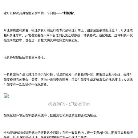
这可以解决具身智能研发中的一个问题——
“割裂感”
。
对比传统架构来看，物理仿真可能运行在专门的物理引擎上，图形渲染依赖图形显卡，AI训练依
赖AI加速芯片。开发者需要在不同平台之间反复迁移数据、转换格式、适配框架。这种割裂不仅
拖慢研发效率，也会进一步拉大仿真和现实之间的差距。
而具身智能恰恰需要高同步性。
一只机器狗在虚拟环境里学习侧空翻，背后同时发生的是物理计算、图形渲染和AI训练。物理引
擎要模拟它的重心、关节、落地冲击和姿态调整；渲染引擎要生成足够真实的视觉环境；AI训练
引擎要在一次次试错中优化策略。
机器狗“小飞”现场演示
如果这些环节还在割裂的系统中，数据流动和系统调度都会成为瓶颈。
全功能GPU路线试图解决的正是这个问题：在同一套架构内，统一支撑AI计算、图形渲染和物理
仿真，让具身智能的训练、仿真和部署更接近一个连续工作流。