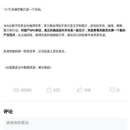
“小飞”的侧空翻只是一个开始。
当AI从数字世界走向物理世界，算力要处理的不再只是文字和图片，还包括空间、碰撞、摩擦、
重力和行动。
对国产GPU来说，真正的挑战或许并非某一款芯片，而是要看其能否支撑一个新的
产业范式
：从云端训练、物理仿真到端侧执行等，都在自己的软硬件体系里完成。
具身智能的新一阶段竞争，正在机器人背后发生。
（封面图及文中配图来源：摩尔线程）
40341
512
108
0
评论