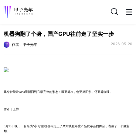
搜索
机器狗翻了个身，国产GPU往前走了坚实一步
2026-05-20
作者：甲子光年
具身智能让GPU重新回到它最完整的形态：既要算AI，也要算图形，还要算物理。
作者｜王博
5月18日晚，一台名为“小飞”的机器狗走上了摩尔线程年度产品发布会的舞台，表演了一个侧空
翻。