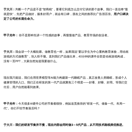
于大川：
判断一个产品是不是“智商税”，要看它到底怎么交付它讲的那个故事。我们一直信奉“慢
就是快”，先把产品做好，服务好用户，就会有口碑，朋友之间的推荐比广告强百倍。
用户口碑决
定了公司的长期生命力。
甲子光年：
你不是那种先讲一个性感的故事，再慢慢做产品、教育市场的创业者。
于大川：
我会讲一个大概轮廓。做教育也一样，如果我说“要以学生为中心重构教育体验，用动画
游戏的方式做教育”，别人听不懂。直到我们产品做出来，40分钟的课件全部是动画游戏构成，
没有一页PPT，大家自然知道我要做什么。
现在我只能说，我们在用世界模型等AI能力构建新一代睡眠产品，真正改善人类睡眠，形成个人
健康管理的入口。我们正在研发的第一代产品就聚焦三个维度——好看、好睡、好用。等我们交
付后，用户自然能看到效果。
甲子光年：
今天很多AI硬件公司的节奏都很快，例如追觅推崇的“研发一代、储备一代、布局一
代”。你们不怕节奏落后吗？
于大川：我们的研发节奏并不慢，现在内部会同时做3～5代产品，从不同技术路线择优推进。