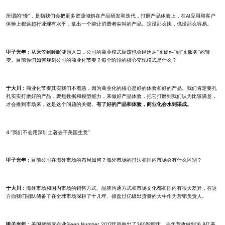
所谓的“慢”，是指我们会把更多资源倾斜在产品研发和迭代，打磨产品体验上，在AI应用和客户
体验上都远超行业现有水平，拿出一个能让消费者尖叫的产品。这没那么快，也没那么容易。
甲子光年：
从床笠到睡眠健康入口，公司的商业模式应该也会经历从“卖硬件”到“卖服务”的转
变。目前你们如何规划公司的商业化节奏？每个阶段的核心变现模式是什么？
于大川：
商业化节奏其实我们不着急，因为商业化的核心是好的体验和好的产品。我们肯定要扎
扎实实打磨好的产品，聚焦数据和模型能力，来做好产品体验，把它打磨到我们认为比较满意，
才会推到市场来，这是这个问题的关键。
有了好的产品和体验，商业化会水到渠成。
4.“我们不会用深圳土著去干美国生意”
甲子光年：
目前公司在海外市场的布局如何？海外市场的打法和国内市场会有什么区别？
于大川：
海外市场和国内市场的销售方式、品牌沟通方式和市场文化都和国内有很大差异，在这
方面我们团队储备了在全球市场深耕了十几年、操盘过亿级出货量的大牛作为营销负责人。
甲子光年：
美国智能床企业Sleep Number 2017年就推出了360智能床，去年营收做到16.8亿美