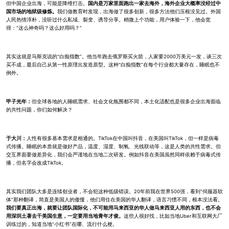
但中国企业出海，可能是降维打击。
国内是万家里面跑出一家去海外，海外企业大概率没经过中
国市场的地狱级修炼。
我们做教育时发现，出海做了很多创新，很多方法他们压根没见过。外国
人民热情淳朴，没听过什么私域、裂变、诱导分享。稍微上个功能，用户体验一下，他会觉
得：“这么神奇吗？这么好用吗？”
其实这就是马斯克说的“白痴指数”。他当年跑去俄罗斯买火箭，人家要2000万美元一发，谈三次
买不成，最后自己从第一性原理出发造原型。这种“白痴指数”在每个行业都大量存在，睡眠也不
例外。
甲子光年：
但全球各地的人睡眠需求、社会文化氛围都不同，本土化适配也是很多企业出海面临
的共性问题，你们如何解决？
于大川：
人性有很多基本需求是相通的。TikTok在中国叫抖音，在美国叫TikTok，但一样是病毒
式传播。睡眠的本质就是做好产品，温度、湿度、制氧、光线联动等，这是人类的共性需求。但
交互界面要做差异化，我们会严谨地在当地二次研发。例如抖音在美国虽然同样依赖于病毒式传
播，但名字会改成TikTok。
其实我们团队大多是连续创业者，不会犯这种低级错误。20年前我在世界500强，看到“伺服器软
体”那种翻译，简直是美国人的傲慢，他们用住在美国的华人翻译，语言习惯不同，根本没法看。
我们要真正出海，就要让团队国际化，不可能用马来西亚的华人做马来西亚人用的东西，也不会
用深圳土著去干美国生意，一定要用当地青年才俊。
这些人很好找，比如当地Uber和互联网大厂
训练过的，知道当地“小红书”在哪、流行什么梗。