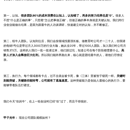
第一，认知。
很多团队90%的成本浪费在认知上，认知错了，再多的努力结果也是“0”。
很多人
不想“什么是正确的事”，只想着“怎么把事做正确”，但做正确的事本身就是关键认知。我们跨行
业创业能做出结果，是因为跟最牛的人访谈调研，快速建立对的认知，并不断修正。
第二，组牛人团队。认知到位后，我们会按领域找最强长板。做教育时公司才一二十人，但我请
的电销1号位是带过月入3000万的行业大咖，她从业20年，带过1000人团队，加入我们时公司月
销售才5万。这样的人我们一批一批请过来，他们踩过坑，知道公司在每个阶段都需要什么。
高
阶人才加入会释放巨大红利。
所以我们能跨界跑出来，核心就是团结最牛的人，请他们尽情绽
放。
第三，执行力。每个领域都有卡点，过不去就会被卡死，像《三体》里被智子锁死一样。
关键时
刻能突破，关键路径能转弯，公司就有了逃逸速度。
这种突破能力是创始人最核心的执行力，要
能够带着队伍打硬仗。
我们今天“吹的牛”，在上一轮创业时已经“吹”过了，而且干得很好。
甲子光年：
现在公司团队规模如何？