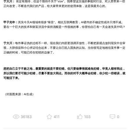
于大川：
肯定有期待，但这个期待不关于“size”。我希望这次做的事能对行业、对人类带来一些
正向改变，不断迭代我们的产品，给大家带来更好的使用体验，这是我最关心的。
甲子光年：
其实今天AI领域有很多“噪音”。相比互联网教育，AI硬件的不确定性或许只增不减。
要在一个巨大的技术和财富洪流中保持清醒是一件很难的事，你害怕自己有一天会迷失其中吗？
于大川：
每件事证伪的过程不一样。现在我们内部更强调开放性，不断把新观点放到现实中去审
视，大胆假设和小心求证结合起来，不要让自己陷入固执的认知。当你很笃定地相信某件事一定
正确的时候，可能已经在犯错的边缘了。
想把自己立于不败之地，最重要的就是不要犯错。但只要做事情就难免犯错，毕竟人都有弱点，
所以我们要尽可能少犯错，尽量不要放大弱点。而你的对手大概率会犯错，你少犯一些错误，就
可能活下来。
（封面图来源：AI生成）
36183
411
103
0