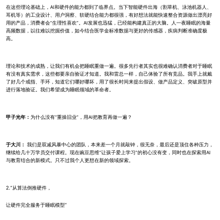
在这些理论基础上，AI和硬件的能力都到了临界点。当下智能硬件出海（割草机、泳池机器人、
耳机等）的工业设计、用户洞察、软硬结合能力都很强，有好想法就能快速整合资源做出漂亮好
用的产品，消费者会“生理性喜欢”。AI发展也迅猛，已经能构建真正的大脑。人一夜睡眠的海量
高频数据，以往难以挖掘价值，如今结合医学金标准数据与更好的传感器，疾病判断准确度极
高。
理论和技术的成熟，让我们有机会把睡眠重做一遍。很多先行者其实也很难确认消费者对于睡眠
有没有真实需求，这些都要亲自验证才知道。我和雷总一样，自己体验了所有竞品。我手上就戴
了好几个戒指、手环，知道它们哪好哪坏，用了很长时间来提出假设、做产品定义、突破原型并
进行落地验证。我们希望成为睡眠领域的革命者。
甲子光年：
为什么没有“重操旧业”，用AI把教育再做一遍？
于大川：
我们是双减风暴中心的团队，本来差一个月就敲钟，很无奈，最后还是顶住各种压力，
继续给几十万学员交付课程。现在豌豆思维“让孩子爱上学习”的初心没有变，同时也在探索用AI
与教育结合的新模式。只不过我个人更想在新的领域探索。
2.“从算法倒推硬件，
让硬件完全服务于睡眠模型”