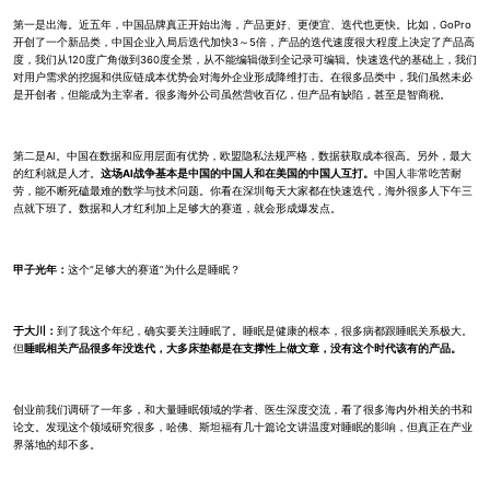
第一是出海。近五年，中国品牌真正开始出海，产品更好、更便宜、迭代也更快。比如，GoPro
开创了一个新品类，中国企业入局后迭代加快3～5倍，产品的迭代速度很大程度上决定了产品高
度，我们从120度广角做到360度全景，从不能编辑做到全记录可编辑。快速迭代的基础上，我们
对用户需求的挖掘和供应链成本优势会对海外企业形成降维打击。在很多品类中，我们虽然未必
是开创者，但能成为主宰者。很多海外公司虽然营收百亿，但产品有缺陷，甚至是智商税。
第二是AI。中国在数据和应用层面有优势，欧盟隐私法规严格，数据获取成本很高。另外，最大
的红利就是人才。
这场AI战争基本是中国的中国人和在美国的中国人互打。
中国人非常吃苦耐
劳，能不断死磕最难的数学与技术问题。你看在深圳每天大家都在快速迭代，海外很多人下午三
点就下班了。数据和人才红利加上足够大的赛道，就会形成爆发点。
甲子光年：
这个“足够大的赛道”为什么是睡眠？
于大川：
到了我这个年纪，确实要关注睡眠了。睡眠是健康的根本，很多病都跟睡眠关系极大。
但
睡眠相关产品很多年没迭代，大多床垫都是在支撑性上做文章，没有这个时代该有的产品。
创业前我们调研了一年多，和大量睡眠领域的学者、医生深度交流，看了很多海内外相关的书和
论文。发现这个领域研究很多，哈佛、斯坦福有几十篇论文讲温度对睡眠的影响，但真正在产业
界落地的却不多。