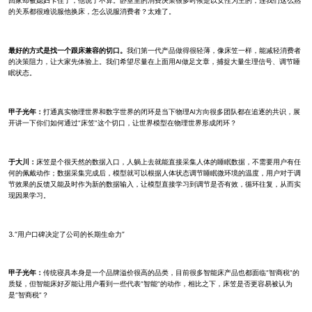
回家却被媳妇卡住了，他说了不算。卧室里的消费决策很多时候是以女性为主的，连我们这么熟
的关系都很难说服他换床，怎么说服消费者？太难了。
最好的方式是找一个跟床兼容的切口。
我们第一代产品做得很轻薄，像床笠一样，能减轻消费者
的决策阻力，让大家先体验上。我们希望尽量在上面用AI做足文章，捕捉大量生理信号、调节睡
眠状态。
甲子光年：
打通真实物理世界和数字世界的闭环是当下物理AI方向很多团队都在追逐的共识，展
开讲一下你们如何通过“床笠”这个切口，让世界模型在物理世界形成闭环？
于大川：
床笠是个很天然的数据入口，人躺上去就能直接采集人体的睡眠数据，不需要用户有任
何的佩戴动作；数据采集完成后，模型就可以根据人体状态调节睡眠微环境的温度，用户对于调
节效果的反馈又能及时作为新的数据输入，让模型直接学习到调节是否有效，循环往复，从而实
现因果学习。
3.“用户口碑决定了公司的长期生命力”
甲子光年：
传统寝具本身是一个品牌溢价很高的品类，目前很多智能床产品也都面临“智商税”的
质疑，但智能床好歹能让用户看到一些代表“智能”的动作，相比之下，床笠是否更容易被认为
是“智商税”？