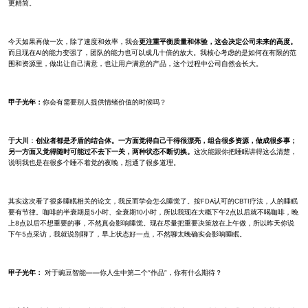
更精简。
今天如果再做一次，除了速度和效率，我会
更注重平衡质量和体验，这会决定公司未来的高度。
而且现在AI的能力变强了，团队的能力也可以成几十倍的放大。我核心考虑的是如何在有限的范
围和资源里，做出让自己满意，也让用户满意的产品，这个过程中公司自然会长大。
甲子光年：
你会有需要别人提供情绪价值的时候吗？
于大川
：
创业者都是矛盾的结合体。一方面觉得自己干得很漂亮，组合很多资源，做成很多事；
另一方面又觉得随时可能过不去下一关，两种状态不断切换。
这次能跟你把睡眠讲得这么清楚，
说明我也是在很多个睡不着觉的夜晚，想通了很多道理。
其实这次看了很多睡眠相关的论文，我反而学会怎么睡觉了。按FDA认可的CBTI疗法，人的睡眠
要有节律。咖啡的半衰期是5小时、全衰期10小时，所以我现在大概下午2点以后就不喝咖啡，晚
上8点以后不想重要的事，不然真会影响睡觉。现在尽量把重要决策放在上午做，所以昨天你说
下午5点采访，我就说别聊了，早上状态好一点，不然聊太晚确实会影响睡眠。
甲子光年：
对于豌豆智能——你人生中第二个“作品”，你有什么期待？