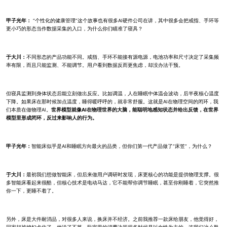
甲子光年：
“个性化的健康管理”这个故事也有很多AI硬件公司在讲，其中很多会把戒指、手环等
更小巧的形态当作数据采集的入口，为什么你们瞄准了寝具？
于大川：
不同形态的产品功能不同。戒指、手环不能接有源电源，电池功率和尺寸决定了采集频
率有限，而且只能监测、不能调节。用户看到数据反而更焦虑，却没办法干预。
但寝具监测到身体状态后能立刻做出反应。比如调温，人在睡眠中体温会波动，后半夜核心温度
下降。如果床在那时候加点温度，睡得暖呼呼的，就非常舒服。这就是AI在物理空间的闭环，我
们本质在做物理AI。
世界模型就像AI在物理世界的大脑，能聪明地感知状态并给出反馈，在世界
模型里形成闭环，反过来影响人的行为。
甲子光年：
智能床似乎是AI和睡眠方向最火的品类，但你们第一代产品做了“床笠”，为什么？
于大川：
最初我们想做智能床，但后来做用户调研时发现，床更核心的功能是提供物理支撑。很
多智能床看起来很酷，但核心技术是电动马达，它不能帮你调节睡眠，甚至你刚睡着，它突然推
你一下，更睡不着了。
另外，床是大件耐消品，对很多人来说，换床并不经济。之前我推荐一款床给朋友，他觉得好，