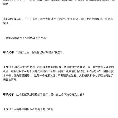
融资。
这轮融资披露前，「甲子光年」和于大川进行了近3个小时的对谈，聊了他近年的反思、重启与
突破。
1.“睡眠领域还没有AI时代该有的产品”
甲子光年：
“双减”之后，听说你已经“半退休”状态了。
于大川：
2021年“双减”之后，我陆续也找新的事做，尝试做过投资孵化，但一直没找到足够大的
机会。在互联网和AI两个大时代中间的平台期，到底什么事情适合我做，toB还是toC，用什么技
术来做，国内还是国外......这是一个逐渐发现，不断证伪的过程，大胆假设和小心求证之间做了
无数次匹配。
甲子光年：
这个匹配的过程持续了五年，是什么让你下决心再次出发？
于大川：
近两年中国创业者有两个时代红利。