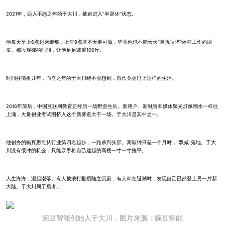
2021年，迈入不惑之年的于大川，被迫进入“半退休”状态。
他每天早上6点起床锻炼，上午9点基本无事可做，毕竟他也不能天天“骚扰”那些还在工作的朋
友。那段规律的时间，让他足足减重100斤。
时间往前推几年，而立之年的于大川绝不会想到，自己竟会过上这样的生活。
2016年前后，中国互联网教育正经历一场野蛮生长。新用户、新融资和媒体聚光灯像潮水一样往
上涌，大量创业者试图挤入这个新赛道大干一场。于大川是其中之一。
他创办的豌豆思维从行业第四名起步，一路杀到头部。离敲钟只差一个月时，“双减”落地。于大
川没有缓冲的机会，只能亲手将自己建起的高楼一寸一寸推平。
人生海海，潮起潮落。有人被浪打翻后随之沉寂，有人却在退潮时，发现自己已然登上另一片新
大陆。于大川属于后者。
豌豆智能创始人于大川，图片来源：豌豆智能