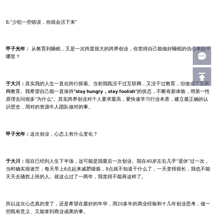
6.“少犯一些错误，你就会活下来”
甲子光年：
从教育到睡眠，又是一次跨度很大的跨界创业，你觉得自己能做好睡眠的信心来自于
哪里？
于大川：
其实我的人生一直在跨行探索。当初我既没干过互联网，又没干过教育，但做成了互联
网教育。我希望自己能一直保持
“stay hungry，stay foolish”
的状态，不断有新体验，用第一性
原理去问很多“为什么”。其实跨界创业对个人要求最高，要快速学习行业本质，建立最正确的认
识壁垒，用对的资源牛人团队做对的事。
甲子光年：
这次创业，心态上有什么变化？
于大川：
现在已经到人生下半场，这可能是我最后一次创业。我在40岁左右几乎“退休”过一次，
当时确实很迷茫，每天早上6点起来减肥锻炼，9点就不知道干什么了，一天变得很长，我也不能
天天去骚扰上班的人。就这么过了一两年，我觉得不能再这样了。
所以这次心态真的变了，还是希望在最好的年华，用20多年的商业经验和十几年创业思考，做一
些既有意义、又能拿到商业成果的事。