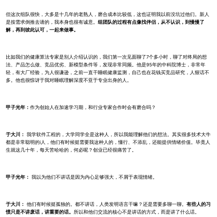
但这次组队很快，大多是十几年的老熟人，磨合成本比较低，这也证明我以前没坑过他们。新人
是按需求倒推去请的，我本身也很有诚意。
组团队的过程有点像找伴侣，从不认识，到慢慢了
解，再到彼此认可，一起来做事。
比如我们的健康算法专家是别人介绍认识的，我们第一次见面聊了7个多小时，聊了对终局的想
法、产品怎么做、竞品优劣、新模型条件等，发现非常同频。他是95年的中科院博士，非常年
轻，有大厂经验，为人很谦逊，之前一直干睡眠健康监测，自己也在花钱买竞品研究，人狠话不
多。他也很惊讶于我对睡眠理解深度不亚于专业出身的人。
甲子光年：
作为创始人在加速学习期，和行业专家合作时会有磨合吗？
于大川：
我学软件工程的，大学同学全是这种人，所以我能理解他们的想法。其实很多技术大牛
都是非常聪明的i人，他们有时候挺需要我这种人的，懂行、不添乱，还能提供情绪价值。毕竟人
生就这几十年，每天苦哈哈的，何必呢？创业已经很痛苦了。
甲子光年：
我以为他们不讲话是因为内心足够强大，不屑于表现情绪。
于大川：
他们有时候挺孤独的。都不讲话，人类发明语言干嘛？还是需要多聊一聊。
有些人的习
惯只是不讲废话，讲重要的话。
所以和他们交流的核心不是讲话的方式，而是讲了什么话。