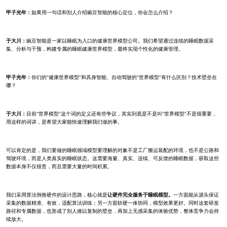
甲子光年：
如果用一句话和别人介绍豌豆智能的核心定位，你会怎么介绍？
于大川：
豌豆智能是一家以睡眠为入口的健康世界模型公司。我们希望通过连续的睡眠数据采
集、分析与干预，构建专属的睡眠健康世界模型，最终实现个性化的健康管理。
甲子光年：
你们的“健康世界模型”和具身智能、自动驾驶的“世界模型”有什么区别？技术壁垒在
哪？
于大川：
目前“世界模型”这个词的定义还有些争议，其实到底是不是叫“世界模型”不是很重要，
用这样的词讲，是希望大家能快速理解我们做的事。
可以肯定的是，我们要做的睡眠领域模型要理解的对象不是工厂搬运装配的环境，也不是公路和
驾驶环境，而是人类真实的睡眠状态。这需要海量、真实、连续、可反馈的睡眠数据，获取这些
数据本身不仅很贵，而且需要大量的时间积累。
我们采用算法倒推硬件的设计思路，核心就是
让硬件完全服务于睡眠模型。
一方面能从源头保证
采集的数据精准、有效，适配算法训练；另一方面软硬一体协同，模型效果更好。同时这套研发
路径和专属数据，也形成了别人难以复制的壁垒，再加上无感采集的体验优势，整体竞争力会持
续放大。