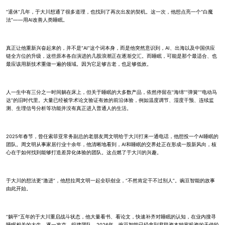
“退休”几年，于大川想通了很多道理，也找到了再次出发的契机。这一次，他想点亮一个“白魔
法”——用AI改善人类睡眠。
真正让他重新兴奋起来的，并不是“AI”这个词本身，而是他突然意识到，AI、出海以及中国供应
链全方位的升级，这些原本各自演进的几股浪潮正在逐渐交汇。而睡眠，可能是那个最适合、也
最应该用新技术重做一遍的领域。因为它足够古老，也足够低效。
人一生中有三分之一时间躺在床上，但关于睡眠的大多数产品，依然停留在“海绵”“弹簧”“电动马
达”的旧时代里。大量已经被学术论文验证有效的前沿体验，例如温度调节、湿度干预、连续监
测、生理信号分析等功能并没有真正进入普通人的生活。
2025年春节，曾任索菲亚常务副总的老朋友周文明给于大川打来一通电话，他想投一个AI睡眠的
团队。周文明从事家居行业十余年，他清晰地看到，AI和睡眠的交界处正在形成一股新风向，核
心在于如何找到能够打造差异化体验的团队。这点燃了于大川的兴趣。
于大川的想法更“激进“，他想拉周文明一起全职创业，“不然肯定干不过别人”。豌豆智能的故事
由此开始。
“躺平”五年的于大川重启战斗状态，他大量看书、看论文，快速补齐对睡眠的认知，在业内搜寻
睡眠相关的大牛，逐一攻克，组建团队。2026年，豌豆智能已经拿到君联资本独家投资的天使轮