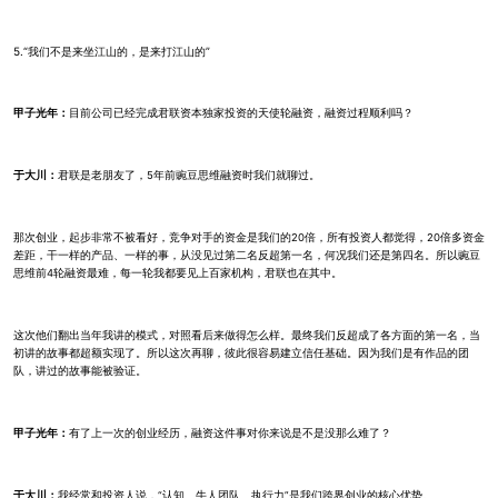
5.“我们不是来坐江山的，是来打江山的”
甲子光年：
目前公司已经完成君联资本独家投资的天使轮融资，融资过程顺利吗？
于大川：
君联是老朋友了，5年前豌豆思维融资时我们就聊过。
那次创业，起步非常不被看好，竞争对手的资金是我们的20倍，所有投资人都觉得，20倍多资金
差距，干一样的产品、一样的事，从没见过第二名反超第一名，何况我们还是第四名。所以豌豆
思维前4轮融资最难，每一轮我都要见上百家机构，君联也在其中。
这次他们翻出当年我讲的模式，对照看后来做得怎么样。最终我们反超成了各方面的第一名，当
初讲的故事都超额实现了。所以这次再聊，彼此很容易建立信任基础。因为我们是有作品的团
队，讲过的故事能被验证。
甲子光年：
有了上一次的创业经历，融资这件事对你来说是不是没那么难了？
于大川：
我经常和投资人说，“认知、牛人团队、执行力”是我们跨界创业的核心优势。