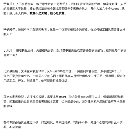
于大川：
人不会特别多。豌豆思维最多一万两千人，我们有管大团队的经验。但这次创业，人员
的质量远大于数量，核心是想清楚每个领域需要哪些专家级合伙人，几个人加几十个Agent，就
能干成几百人的事。
数量不是关键，核心是质量。
甲子光年：
睡眠不同于互联网教育，这是一个强调软硬结合的赛道。你如何确定团队需要什么样
的人？
于大川：
用结构化思维，先按模块分类，想清楚事情要做成需要哪些板块成功，在倒推每个板块
需要什么人。
比如供应链，文明在索菲亚14年，从0干到500亿市值，一路做到常务副总，亲手建过6个工厂，
每个厂至少投10个亿，一年买70亿的东西；而且他本人是设计师出身，懂工艺、懂原理，现在做
产品定义、开发、制造量产，他可能是行业最优选。
再比如世界模型，这项技术很新，需要非常smart、学术背景好的AI原生人才，懂最新原理和趋
势，知道健康类世界模型需要哪些技术支撑，但不能是小白。因为健康和严肃医疗是有学术壁垒
的领域。
营销专家必须真正花过大钱、打过硬仗、拿到过结果。花钱手不抖，知道什么该花和什么不该
花，不会被骗。