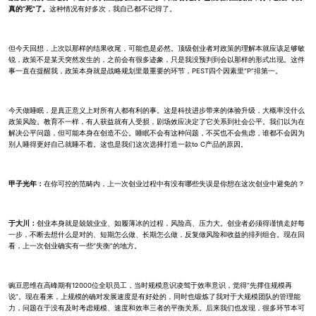
真的“死”了。
这种情况有好多次，我自己都不记得了。
但今天回想，上次以那样的结果收尾，可能也是必然。顶级创业者对政策的理解本就应该足够敏
锐，政策不是某天突然发生的，之前会有很多迹象，只是我没预判到会以那样的形式出现。这件
事一直在提醒我，政策本身就是战略规划里最重要的环节，PEST四个因素里“P”排第一。
今天做睡眠，是真正意义上对所有人都有利的事。这是科技进步带来的体验升级，大概率没什么
政策风险。教育不一样，有人获益就有人受损，剧场效应决定了它关系到社会公平。我们以为在
解决公平问题，但可能本身在创造不公。睡眠不会有这种问题，不买也不会焦虑，谁都不会因为
别人睡得更好自己就睡不着。这也是我们这次选择打造一款to C产品的原因。
甲子光年：
在你可控的范畴内，上一次创业过程中有没有哪些失误是你想在这次创业中避免的？
于大川：
创业本身就是兢兢业业、如履薄冰的过程，风险高、压力大。创业者必须得谨慎走好每
一步，不断去想什么是对的、短期怎么做、长期怎么做，反复做风险和收益的排列组合。现在回
看，上一次创业确实有一些“失衡”的地方。
豌豆思维在高峰期有12000位全职员工，当时规模意识凌驾于效率意识，觉得“先撑住规模再
说”。现在看来，上规模的确对发展速度是有好处的，同时也锻炼了我对于大规模团队的管理能
力，问题在于没有及时考虑规模、速度和效率三者的平衡关系。后来我们也发现，很多环节本可