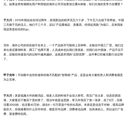
元。如果这类有规模化用户和营收的海外公司开始更加注重AI体验，你们出海的竞争力在哪里？
于大川：
2015年我在硅谷待过两年，发现那边的程序员五六十岁，下午五六点就下班带娃。中国
三天能干完的活儿，他们干三个月，还以“产品要稳定、质量高、经得起风险”为借口，后来我发
现这算是硅谷的Ego。
另外，海外公司的供应链不在本土，一个产品拆开可能得上百种料，全散在中国工厂里。他们过
来出差还要倒时差，蹲工厂也蹲不透，人员成本也比我们贵很多。但我们在中国做，产品不仅不
差，还能在快速迭代的过程中越来越好。这就是所谓的“总部优势”，这件事已经被无数行业证明
了。
甲子光年：
可你眼中这些价值和价格不匹配的“智商税”产品，还是会有大量投资人和消费者愿意
为之买单。
于大川：
床是低频大件的耐消品，很多人买的时候不会深入研究。而且广告太多，信息容易混
淆，大家最后干脆买个贵的算了。我当年就是这思路，零几年我买了第一张床，花了8万，压根
没看3000的，也没看40万的，就在6～10万里选个性价比高的。本质还是信息不对称，寝具品牌
效应大，你很难看到什么百年科技，都是百年品牌，消费者信品牌、信具体的人。所以这行广告
费、渠道费特别高。