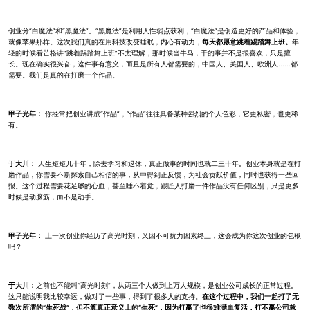
创业分“白魔法”和“黑魔法”。“黑魔法”是利用人性弱点获利，“白魔法”是创造更好的产品和体验，
就像苹果那样。这次我们真的在用科技改变睡眠，内心有动力，
每天都愿意跳着踢踏舞上班。
年
轻的时候看芒格讲“跳着踢踏舞上班”不太理解，那时候当牛马，干的事并不是很喜欢，只是擅
长。现在确实很兴奋，这件事有意义，而且是所有人都需要的，中国人、美国人、欧洲人......都
需要。我们是真的在打磨一个作品。
甲子光年：
你经常把创业讲成“作品”，“作品”往往具备某种强烈的个人色彩，它更私密，也更稀
有。
于大川：
人生短短几十年，除去学习和退休，真正做事的时间也就二三十年。创业本身就是在打
磨作品，你需要不断探索自己相信的事，从中得到正反馈，为社会贡献价值，同时也获得一些回
报。这个过程需要花足够的心血，甚至睡不着觉，跟匠人打磨一件作品没有任何区别，只是更多
时候是动脑筋，而不是动手。
甲子光年：
上一次创业你经历了高光时刻，又因不可抗力因素终止，这会成为你这次创业的包袱
吗？
于大川：
之前也不能叫“高光时刻”，从两三个人做到上万人规模，是创业公司成长的正常过程。
这只能说明我比较幸运，做对了一些事，得到了很多人的支持。
在这个过程中，我们一起打了无
数次所谓的“生死战”，但不算真正意义上的“生死”，因为打赢了也很难满血复活，打不赢公司就