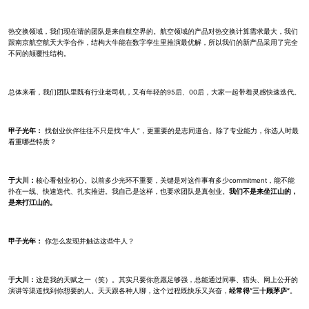
热交换领域，我们现在请的团队是来自航空界的。航空领域的产品对热交换计算需求最大，我们
跟南京航空航天大学合作，结构大牛能在数字孪生里推演最优解，所以我们的新产品采用了完全
不同的颠覆性结构。
总体来看，我们团队里既有行业老司机，又有年轻的95后、00后，大家一起带着灵感快速迭代。
甲子光年：
找创业伙伴往往不只是找“牛人”，更重要的是志同道合。除了专业能力，你选人时最
看重哪些特质？
于大川：
核心看创业初心。以前多少光环不重要，关键是对这件事有多少commitment，能不能
扑在一线、快速迭代、扎实推进。我自己是这样，也要求团队是真创业。
我们不是来坐江山的，
是来打江山的。
甲子光年：
你怎么发现并触达这些牛人？
于大川：
这是我的天赋之一（笑）。其实只要你意愿足够强，总能通过同事、猎头、网上公开的
演讲等渠道找到你想要的人。天天跟各种人聊，这个过程既快乐又兴奋，
经常得“三十顾茅庐”
。