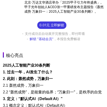
北京·万达文华酒店举办「2025甲子引力年终盛典」。
甲子光年创始人&CEO张一甲重磅发布主题报告《轰然
成势 万象归一：2025人工智能产业30条判断》。
0.01元 立即解锁
支付成功后自动展开完整报告，即付即看
解锁 "基础会员"
，本报告免费畅读
核心亮点
2025
人工智能产业30条判断
1.
过去一年，AI发生了什么？
2.
此刻：轰然成势，万象归一
2.1
轰然成势，万象归一
2.2 “
轰然成势”，是能量的临界；“万象归一”，是秩序的自觉
3.
定义：“默认式AI（Default AI）”
3.1
概念定义：默认式AI（Default AI）