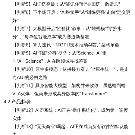
【判断5】AI记忆突破：从“能记住”到“会回忆、敢遗忘”
【判断6】下半场开启：“AI胜负手”从“训练更强”走向“定义更
好”
【判断7】大模型开启“性价比”叙事：从“堆规模”到“挤水
分”，“每单位智能成本”成为赛道新基准
【判断8】算力迭代：非GPU技术推动AI芯片架构革命
【判断9】AI打破“分科”壁垒：从“Science+AI”走
向“AI+Science”，AI在跨领域寻找答案
【判断10】原生多模态：从拼接方案走向“原生统一”，是走
向AGI的必由之路
【判断11】具身智能大模型：架构并未收敛，虽然端到端
VLA火爆，但尚未形成具身版本的“Transformer”
4.2
产品趋势
【判断12】AI即系统：AI正在“操作系统化”，成为第一调度
实体
【判断13】“无头商业”崛起：AI正在成为所有软件的默认能
力