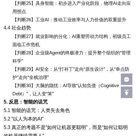
【判断25】具身智能：初步进入产业化阶段，物理AI走向应
用拐点
【判断26】工业AI：推动工业效率与人力价值的双重提升
4.4
社会趋势
【判断27】就业影响的分化：AI重塑劳动力结构，初级员工
面临工作危机
【判断28】企业级Agent的终极潜力：提升整个组织的“管理
科学”
【判断29】AI安全：从“打补丁”走向“原生设计”，从“单点防
护”走向“全栈治理”
【判断30】大脑的隐忧：AI导致“认知负债（Cognitive
Debt）”，让人变“笨”
5.
反思：智能的诅咒
5.1
智能的诅咒：人类失去角色
5.2 “
以人为本的AI”
5.3
真正的考题不是“如何让机器更聪明”，而是“如何让聪明
的机器继续需要人”