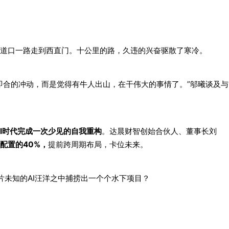
道口一路走到西直门。十公里的路，久违的兴奋驱散了寒冷。
即合的冲动，而是觉得有牛人出山，在干伟大的事情了。”邬曦谈及与
AI时代完成一次少见的自我重构
。达晨财智创始合伙人、董事长刘
配置的40%，
提前跨周期布局，卡位未来。
片未知的AI汪洋之中捕捞出一个个水下项目？