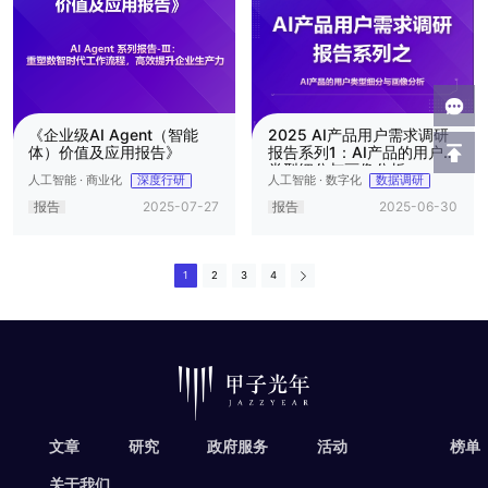
《企业级AI Agent（智能
2025 AI产品用户需求调研
体）价值及应用报告》
报告系列1：AI产品的用户
类型细分与画像分析
人工智能 · 商业化
人工智能 · 数字化
深度行研
数据调研
报告
2025-07-27
报告
2025-06-30
1
2
3
4
文章
研究
政府服务
活动
榜单
关于我们