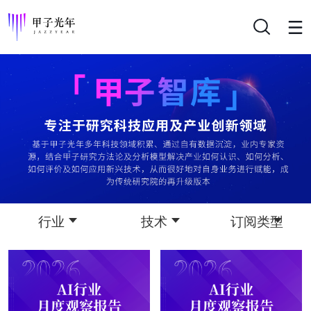
搜索
科技产业
商业化
全部
科技投资
月度观察
建筑
数据调研
数字化
双碳
科技投资
企业管理
实践案例
数字经济
市场营销
趋势判断
工业制造
财税费控
定义者
甲子Builders
大数据
研发
人工智能
客户关系
产业图谱
政务服务
生产制造
深度行研
行业
技术
订阅类型
企业服务