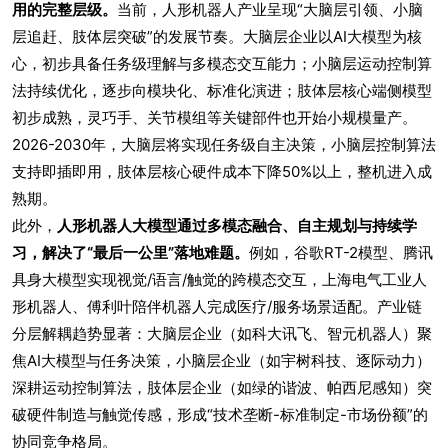
用的完整层级。
当前，人形机器人产业呈现“大脑层引领、小脑
层追赶、肢体层突破”的发展节奏。大脑层企业以AI大模型为核
心，初步具备任务级理解与多模态交互能力；小脑层运动控制算
法持续优化，逐步向模块化、标准化演进；肢体层核心端侧模型
初步成熟，灵巧手、关节模组等关键部件也开始小规模量产。
2026-2030年，大脑层将实现任务级自主决策，小脑层控制算法
支持即插即用，肢体层核心硬件成本下降50%以上，整机进入成
熟期。
此外，
人形机器人大模型通过多模态融合、自主规划与持续学
习，解决了“最后一公里”落地难题。
例如，谷歌RT-2模型、腾讯
具身大模型实现视觉/语言/触觉的跨模态交互，上海电气工业人
形机器人、傅利叶陪伴机器人完成医疗/服务场景适配。产业链
分层解耦趋势显著：大脑层企业（如科大讯飞、智元机器人）聚
焦AI大模型与任务决策，小脑层企业（如宇树科技、逐际动力）
深耕运动控制算法，肢体层企业（如绿的谐波、帕西尼感知）突
破硬件制造与触觉传感，形成“技术垄断-标准制定-市场份额”的
协同竞争格局。