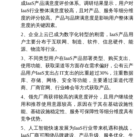
成
IaaS
产品满意度评价体系。调研结果显示，用户对
IaaS
行业整体满意度较高，且对产品、服务等细分维
度的评分较高。产品与品牌满意度是影响用户整体满
意度的关键因素。
2、
企业上云已成为数字化转型的刚需，
IaaS
产品用
户主要分布于互联网、制造、软件、信息硬件、能
源、物流等行业。
3、
不同类型用户在
IaaS
产品部署类型、购买支出、
使用功能、获取渠道等方面存在需求偏好，公有云产
品用户
IaaS
支出占
IT
支出的比重超过
30%
，注重数据
库、存储、网络、安全等功能，主要通过渠道代理
商、厂商官网、行业峰会等方式获取产品。
4、
领先厂商获得较高的满意度评分，且用户继续使
用和推荐使用意愿较高，原因在于其在基础设施性
能、基础设施稳定性、服务可保障性等细分维度具有
竞争优势。
5、
人工智能快速发展为
IaaS
行业带来机遇和挑战，
IaaS
厂商可围绕品牌建设、产品升级、服务优化、生